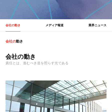
会社の動き
メディア報道
業界ニュース
会
社
の
動
き
会社の動き
責任とは、進むべき道を照らす光である