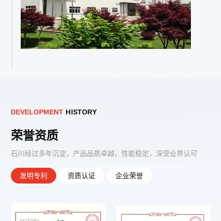
D
E
V
E
L
O
P
M
E
N
T
H
I
S
T
O
R
Y
荣誉资质
石川经过多年沉淀，产品品质卓越，性能稳定，深受业界认可
发明专利
资质认证
企业荣誉