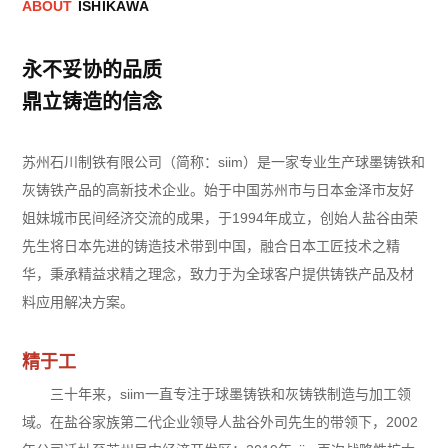
A
B
O
U
T
I
S
H
I
K
A
W
A
永不妥协的品质
鼎立铸造的信念
苏州石川制铁有限公司（简称：siim）是一家专业生产球墨铸铁和
灰铸铁产品的高新技术企业。始于中国苏州市与日本金泽市友好
姐妹城市民间经济交流的成果，于1994年成立，创始人盐谷由荣
先生将日本先进的铸造技术带到中国，融合日本工匠技术之精
华，秉承精益求精之理念，致力于为全球客户提供铸铁产品及材
料应用解决方案。
精于工
三十年来，siim一直专注于球墨铸铁和灰铸铁制造与加工领
域。在盐谷家族第二代企业领导人盐谷外司先生的带领下，2002