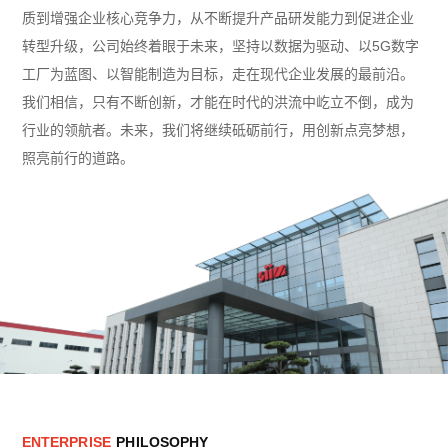
质到增强企业核心竞争力，从不断提升产品研发能力到促进企业
转型升级，公司始终着眼于未来，坚持以数据为驱动、以5G数字
工厂为蓝图、以智能制造为目标，走在现代企业发展的最前沿。
我们相信，只有不断创新，才能在时代的洪流中屹立不倒，成为
行业的领航者。未来，我们将继续砥砺前行，用创新点亮梦想，
照亮前行的道路。
E
N
T
E
R
P
R
I
S
E
P
H
I
L
O
S
O
P
H
Y