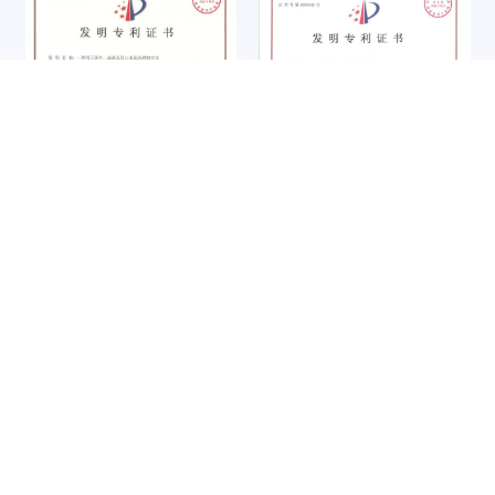
第四届中国铸造行业综合百强
企业信用评价3A级信用企业
企业
转台式定位套压入、检测一体
一种用于铸件、浇道及冒口表
知识产权管理体系认证证书
ISO14001证书
化装置
面清理的方法
R
&
D
T
E
A
M