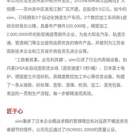
年公司迁址至苏州吴中经济开发区；2019年siim再次战略性扩大
规模——苏州吴中区吴淞江新厂区开建，总投资9.5亿元，如今的
siim，已经拥有3个自动化铸造生产车间，2个数控加工车间和1座
综合研发办公楼，具备年产铸件100,000吨 ，精密加工
2,000,0000件的新型铸造零部件企业，为各大知名汽车、轨道交
通、管道阀门等企业提供品质优良的铸件产品，并被列为江苏省
高新技术企业和江苏省外商投资先进企业等。
“工欲善其事，必先利其器”，siim引进了行业内高端设备，如
丹麦DISA全自动造型流水线（造型速度7.0秒/箱）、日本富士电
炉、德国爱立许混砂机，高精度数控加工中心等优良设备，构建
了一条从熔炼、砂处理、造型、清理、检测、加工、清洗包装、
发运的一贯制生产流程，每一步都精准而高效。
匠于心
siim秉承了日本企业精益求精的管理理念和对品质不懈追求完
善细节的情怀，公司先后通过了ISO9001-2000的质量认证、