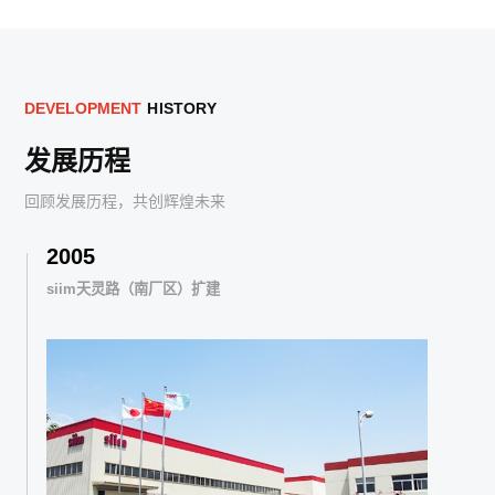
D
E
V
E
L
O
P
M
E
N
T
H
I
S
T
O
R
Y
发展历程
回顾发展历程，共创辉煌未来
2010
天灵路（南厂区）扩建
siim获得国