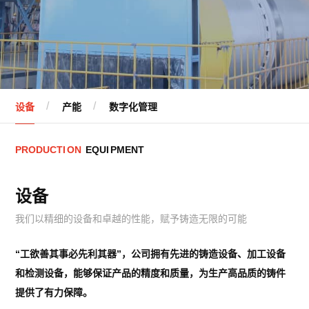
设备
产能
数字化管理
P
R
O
D
U
C
T
I
O
N
E
Q
U
I
P
M
E
N
T
设备
我们以精细的设备和卓越的性能，赋予铸造无限的可能
“工欲善其事必先利其器”，公司拥有先进的铸造设备、加工设备
和检测设备，能够保证
产品的精度和质量，为生产高品质的铸件
提供了有力保障。