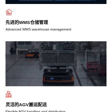
先进的WMS仓储管理
Advanced WMS warehouse management
灵活的AGV搬运配送
Flexible AGV handling and distribution